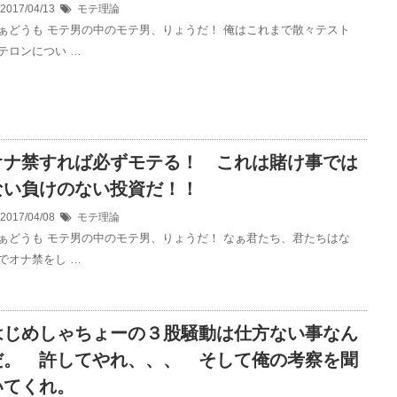
2017/04/13
モテ理論
ぁどうも モテ男の中のモテ男、りょうだ！ 俺はこれまで散々テスト
テロンについ …
オナ禁すれば必ずモテる！ これは賭け事では
ない負けのない投資だ！！
2017/04/08
モテ理論
ぁどうも モテ男の中のモテ男、りょうだ！ なぁ君たち、君たちはな
でオナ禁をし …
はじめしゃちょーの３股騒動は仕方ない事なん
だ。 許してやれ、、、 そして俺の考察を聞
いてくれ。