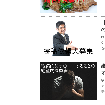
や
を
や
増