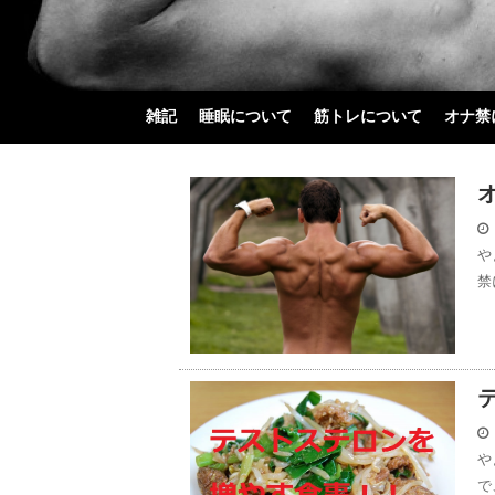
雑記
睡眠について
筋トレについて
オナ禁
や
禁
や
で