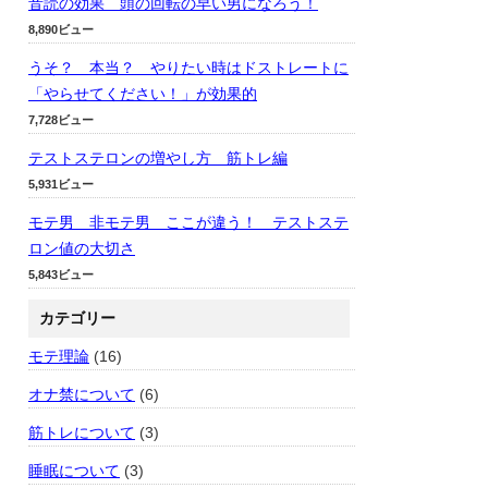
音読の効果 頭の回転の早い男になろう！
8,890ビュー
うそ？ 本当？ やりたい時はドストレートに
「やらせてください！」が効果的
7,728ビュー
テストステロンの増やし方 筋トレ編
5,931ビュー
モテ男 非モテ男 ここが違う！ テストステ
ロン値の大切さ
5,843ビュー
カテゴリー
モテ理論
(16)
オナ禁について
(6)
筋トレについて
(3)
睡眠について
(3)