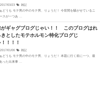
2017/03/23
雑記
ぁどうも モテ男の中のモテ男、りょうだ！ 今世間を騒がせているニ
ースが一つあ …
誰がギャグブログじゃい！！ このブログはれ
っきとしたモテホルモン特化ブログじ
ゃ！！！！
2017/01/06
雑記
ぁどうも モテ男の中のモテ男、りょうだ！ 本題に行く前に一つ、最
あった出来事 …