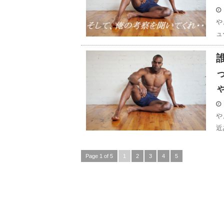
や
ュ
や
近
Page 1 of 5
1
2
3
4
5