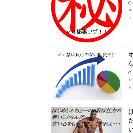
や
ス
や
ん