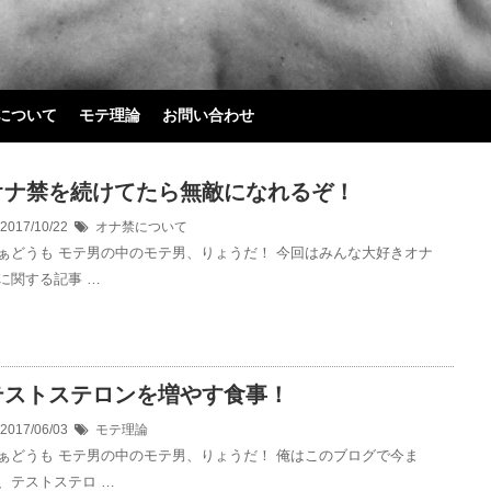
について
モテ理論
お問い合わせ
オナ禁を続けてたら無敵になれるぞ！
2017/10/22
オナ禁について
ぁどうも モテ男の中のモテ男、りょうだ！ 今回はみんな大好きオナ
に関する記事 …
テストステロンを増やす食事！
2017/06/03
モテ理論
ぁどうも モテ男の中のモテ男、りょうだ！ 俺はこのブログで今ま
、テストステロ …