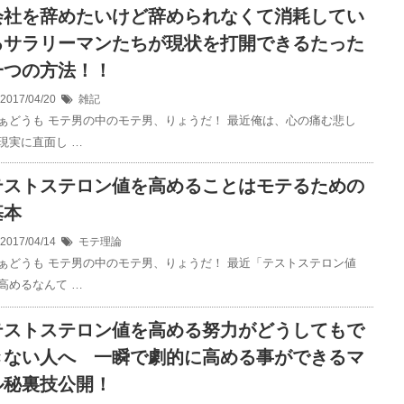
会社を辞めたいけど辞められなくて消耗してい
るサラリーマンたちが現状を打開できるたった
一つの方法！！
2017/04/20
雑記
ぁどうも モテ男の中のモテ男、りょうだ！ 最近俺は、心の痛む悲し
現実に直面し …
テストステロン値を高めることはモテるための
基本
2017/04/14
モテ理論
ぁどうも モテ男の中のモテ男、りょうだ！ 最近「テストステロン値
高めるなんて …
テストステロン値を高める努力がどうしてもで
きない人へ 一瞬で劇的に高める事ができるマ
ル秘裏技公開！