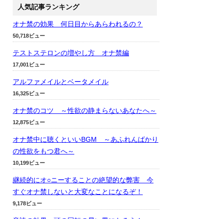
人気記事ランキング
オナ禁の効果 何日目からあらわれるの？
50,718ビュー
テストステロンの増やし方 オナ禁編
17,001ビュー
アルファメイルとベータメイル
16,325ビュー
オナ禁のコツ ～性欲の静まらないあなたへ～
12,875ビュー
オナ禁中に聴くといいBGM ～あふれんばかり
の性欲をもつ君へ～
10,199ビュー
継続的にオ○ニーすることの絶望的な弊害 今
すぐオナ禁しないと大変なことになるぞ！
9,178ビュー