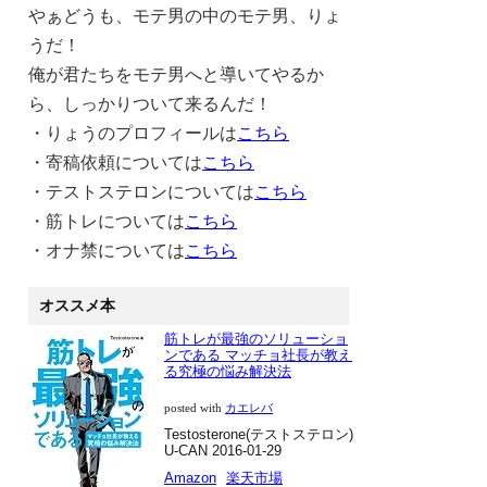
やぁどうも、モテ男の中のモテ男、りょ
うだ！
俺が君たちをモテ男へと導いてやるか
ら、しっかりついて来るんだ！
・りょうのプロフィールは
こちら
・寄稿依頼については
こちら
・テストステロンについては
こちら
・筋トレについては
こちら
・オナ禁については
こちら
オススメ本
筋トレが最強のソリューショ
ンである マッチョ社長が教え
る究極の悩み解決法
カエレバ
posted with
Testosterone(テストステロン)
U-CAN 2016-01-29
Amazon
楽天市場