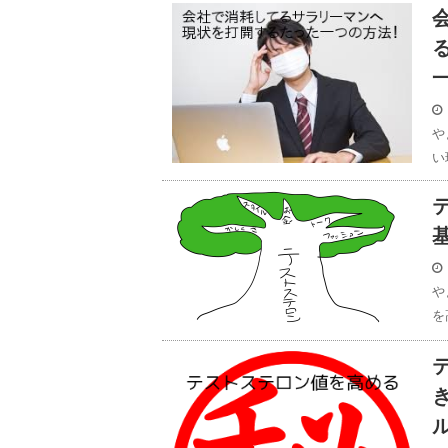
や
い
や
を